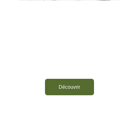
Thé d'Aubrac
Découvrez notre sélection de thés 
d'Aubrac
Découvrir
Newsletters